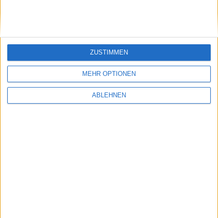
Unsere LED Schienenstrahler und Schienensyteme
LED Schienenstrahler ns Hero
ZUSTIMMEN
MEHR OPTIONEN
LED Schienenstrahler - TL-R438
ABLEHNEN
LED Schienenstrahler ns-tl
LED Konturstrahler für Galerien
LED lineare Schienenstrahler