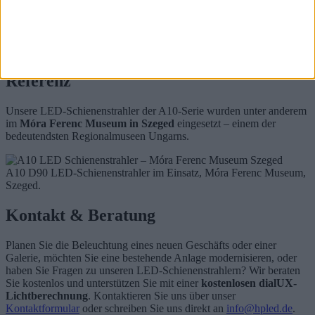
besserer Lichtausbeute.
Lange Lebensdauer
: Bis zu 50.000 Betriebsstunden –
weniger Wartungsaufwand, geringere Betriebskosten.
Zeitloses Design
: Kompakte, elegante Gehäuse, die sich
harmonisch in jede Innenarchitektur einfügen.
Referenz
Unsere LED-Schienenstrahler der A10-Serie wurden unter anderem
im
Móra Ferenc Museum in Szeged
eingesetzt – einem der
bedeutendsten Regionalmuseen Ungarns.
A10 D90 LED-Schienenstrahler im Einsatz, Móra Ferenc Museum,
Szeged.
Kontakt & Beratung
Planen Sie die Beleuchtung eines neuen Geschäfts oder einer
Galerie, möchten Sie eine bestehende Anlage modernisieren, oder
haben Sie Fragen zu unseren LED-Schienenstrahlern? Wir beraten
Sie kostenlos und unterstützen Sie mit einer
kostenlosen dialUX-
Lichtberechnung
. Kontaktieren Sie uns über unser
Kontaktformular
oder schreiben Sie uns direkt an
info@hpled.de
.