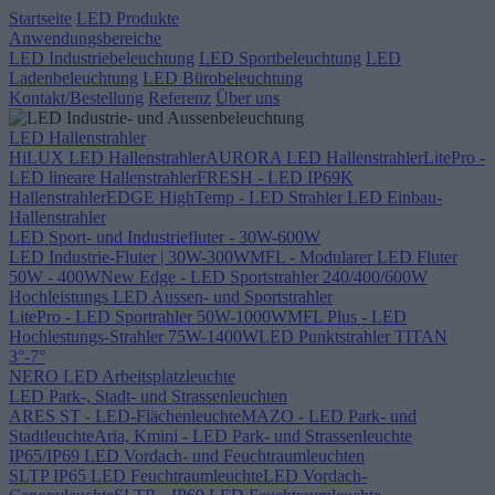
Startseite
LED Produkte
Anwendungsbereiche
LED Industriebeleuchtung
LED Sportbeleuchtung
LED
Ladenbeleuchtung
LED Bürobeleuchtung
Kontakt/Bestellung
Referenz
Über uns
LED Hallenstrahler
HiLUX LED Hallenstrahler
AURORA LED Hallenstrahler
LitePro -
LED lineare Hallenstrahler
FRESH - LED IP69K
Hallenstrahler
EDGE HighTemp - LED Strahler
LED Einbau-
Hallenstrahler
LED Sport- und Industriefluter - 30W-600W
LED Industrie-Fluter | 30W-300W
MFL - Modularer LED Fluter
50W - 400W
New Edge - LED Sportstrahler 240/400/600W
Hochleistungs LED Aussen- und Sportstrahler
LitePro - LED Sportrahler 50W-1000W
MFL Plus - LED
Hochlestungs-Strahler 75W-1400W
LED Punktstrahler TITAN
3°-7°
NERO LED Arbeitsplatzleuchte
LED Park-, Stadt- und Strassenleuchten
ARES ST - LED-Flächenleuchte
MAZO - LED Park- und
Stadtleuchte
Aria, Kmini - LED Park- und Strassenleuchte
IP65/IP69 LED Vordach- und Feuchtraumleuchten
SLTP IP65 LED Feuchtraumleuchte
LED Vordach-