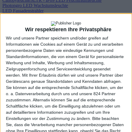
Canopyleuchte
SLTR - IP69 LED Feuchtraumleuchte
Photongro LED Wachstumsleuchte
LED Fassadenstrahler
LED Punktstrahler/Spot-Strahler
LED Wandleuchten /
Terassenleuchten
LED Sicherheits- und Notleuchten
Wir respektieren Ihre Privatsphäre
LED Panelleuchten
Wir und unsere Partner speichern und/oder greifen auf
LED Panel - rechteckig
LED Einlegepanel direktstrahlend
LED
Informationen wie Cookies auf einem Gerät zu und verarbeiten
Panel - rund
personenbezogene Daten wie eindeutige Kennungen und
LED Einbauleuchten
Standardinformationen, die von einem Gerät für personalisierte
LED Deckeneinbauleuchte UCL
LED Einbaustrahler DLR
LED
Werbung und Inhalte, Werbung und Inhaltsmessung,
flache Downlight KDL
LED UGR<19 Einbauleuchten
LED
schwenkbare Shopleuchten
Zielgruppenforschung und Serviceentwicklung gesendet
LED Anbauleuchten
werden.
Mit Ihrer Erlaubnis dürfen wir und unsere Partner über
LED Deckenleuchten - diffuses Licht
LED Deckenstrahler - direktes
Gerätescans genaue Standortdaten und Kenndaten abfragen.
Licht
LED Linear-Deckenleuchten - 120/150cm
Sie können auf die entsprechende Schaltfläche klicken, um der
LED Schienenstrahler und Schienensyteme
o. a. Datenverarbeitung durch uns und unsere 824 Partner
LED Schienenstrahler ns Hero
LED Schienenstrahler - TL-
zuzustimmen. Alternativ können Sie auf die entsprechende
R438
LED Schienenstrahler ns-tl
LED Konturstrahler für
Galerien
LED lineare Schienenstrahler
1-und 3-Phasen
Schaltfläche klicken, um die Einwilligung abzulehnen oder um
Stromschienen und Zubehör
auf detailliertere Informationen zuzugreifen und um Ihre
48V Magnetschienensystem
Einstellungen vor der Zustimmung zu ändern.
Bitte beachten
LED Pendelleuchten
Sie, dass die Verarbeitung mancher personenbezogener Daten
Rechtectige LED Pendelleuchten
Runde LED
ohne Ihre Einwilligung stattfinden kann, obwohl Sie das Recht